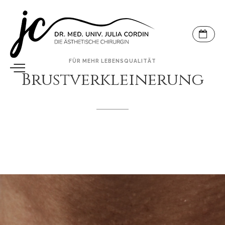
FÜR
MEHR
LEBENSQUALITÄT
Brustverkleinerung